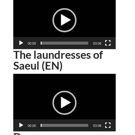
vidéo
00:00
03:08
The laundresses of
Saeul (EN)
Lecteur
vidéo
00:00
03:08