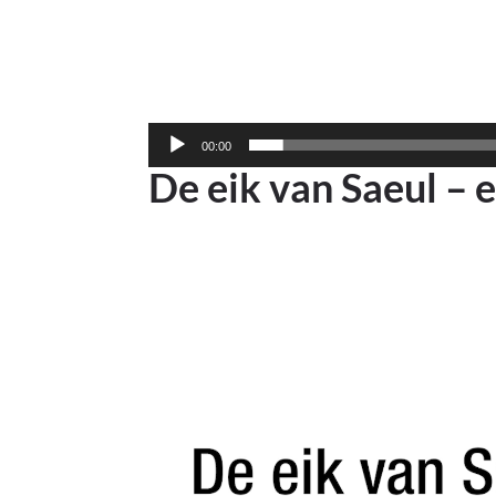
00:00
De eik van Saeul – 
Lecteur
vidéo