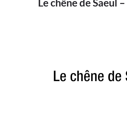
Le chêne de Saeul –
Lecteur
vidéo