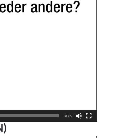
01:05
N)