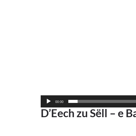
00:00
D’Eech zu Sëll – e 
Lecteur
vidéo