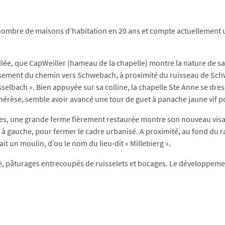
nombre de maisons d’habitation en 20 ans et compte actuellement u
allée, que CapWeiller (hameau de la chapelle) montre la nature de 
sement du chemin vers Schwebach, à proximité du ruisseau de Schwei
sselbach ». Bien appuyée sur sa colline, la chapelle Ste Anne se dre
Thérèse, semble avoir avancé une tour de guet à panache jaune vif p
res, une grande ferme fièrement restaurée montre son nouveau vis
 gauche, pour fermer le cadre urbanisé. A proximité, au fond du r
it un moulin, d’ou le nom du lieu-dit « Millebierg ».
re, pâturages entrecoupés de ruisselets et bocages. Le développem