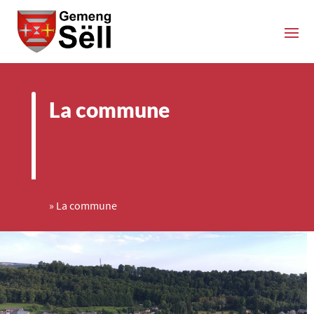
La commune
»
La commune