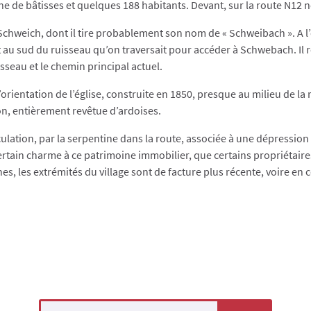
ne de bâtisses et quelques 188 habitants. Devant, sur la route N12
 Schweich, dont il tire probablement son nom de « Schweibach ». A l
au sud du ruisseau qu’on traversait pour accéder à Schwebach. Il re
sseau et le chemin principal actuel.
l’orientation de l’église, construite en 1850, presque au milieu de l
on, entièrement revêtue d’ardoises.
culation, par la serpentine dans la route, associée à une dépression 
rtain charme à ce patrimoine immobilier, que certains propriétaires 
s, les extrémités du village sont de facture plus récente, voire en 
Search