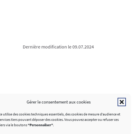
Dernière modification le 09.07.2024
SUIVEZ-NOUS
Gérer le consentement aux cookies
omo Analytics
te utilise des cookies techniques essentiels, des cookies de mesure d’audience et
services tiers pouvant déposer des cookies. Vous pouvez accepter ou refuser ces
iers via le boutons
“Personnaliser”
.