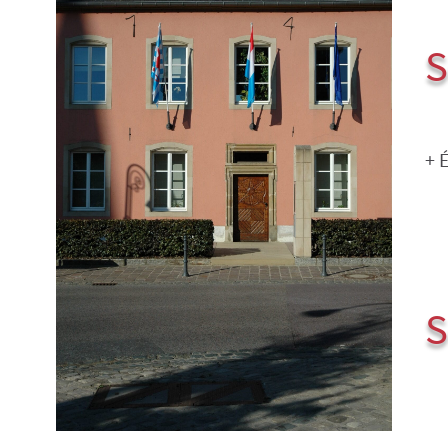
S
+ 
S