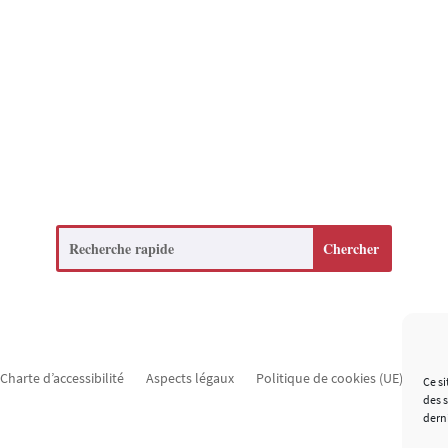
Search
Charte d’accessibilité
Aspects légaux
Politique de cookies (UE)
Mat
Ce si
des 
dern