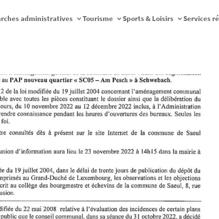
rches administratives
Tourisme
Sports & Loisirs
Services r