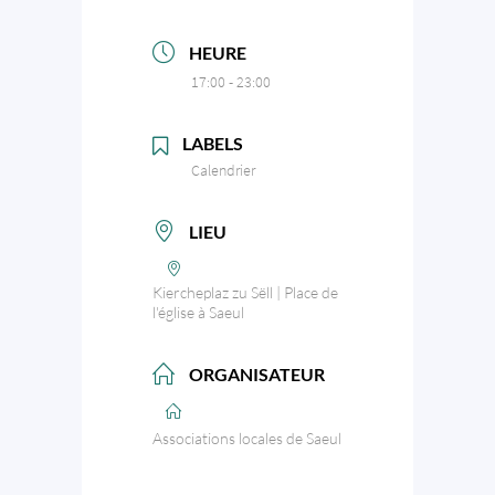
HEURE
17:00 - 23:00
LABELS
Calendrier
LIEU
Kiercheplaz zu Sëll | Place de
l'église à Saeul
ORGANISATEUR
Associations locales de Saeul