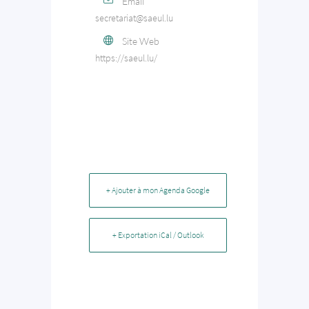
Email
secretariat@saeul.lu
Site Web
https://saeul.lu/
+ Ajouter à mon Agenda Google
+ Exportation iCal / Outlook