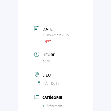
DATE
15 novembre 2025
Expiré!
HEURE
10:30
LIEU
« Am Dall »
CATÉGORIE
Événement