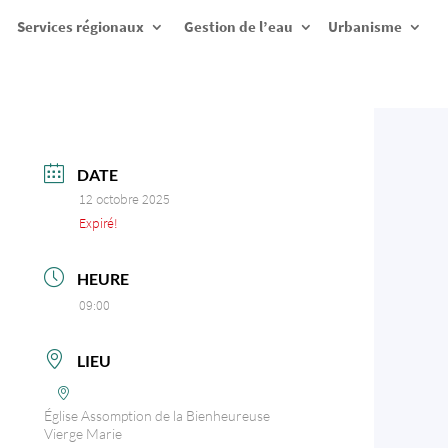
Services régionaux
Gestion de l’eau
Urbanisme
DATE
12 octobre 2025
Expiré!
HEURE
09:00
LIEU
Église Assomption de la Bienheureuse
Vierge Marie