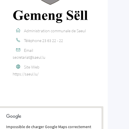
Administration communale de Saeul
Téléphone
23 63 22 - 22
Email
secretariat@saeul.lu
Site Web
https://saeul.lu/
Impossible de charger Google Maps correctement