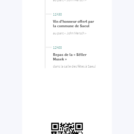
11h30
Vin d'honneur offert par
la commune de Saeul
au parc « John Mersch »
12h00
Repas de la « Sëller
Musek »
dans la salle des fêtes à Saeul