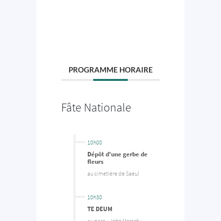
PROGRAMME HORAIRE
Fâte Nationale
10h00
Dépôt d'une gerbe de
fleurs
au cimetière de Saeul
10h30
TE DEUM
au parc « John Mersch »