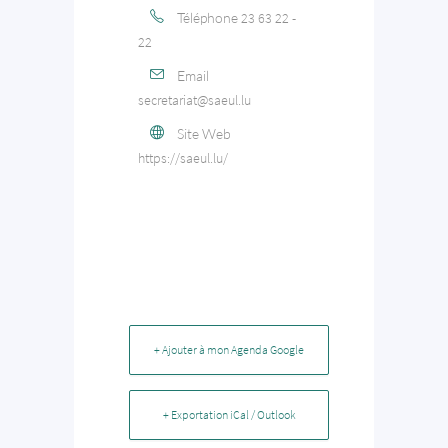
Téléphone
23 63 22 -
22
Email
secretariat@saeul.lu
Site Web
https://saeul.lu/
+ Ajouter à mon Agenda Google
+ Exportation iCal / Outlook