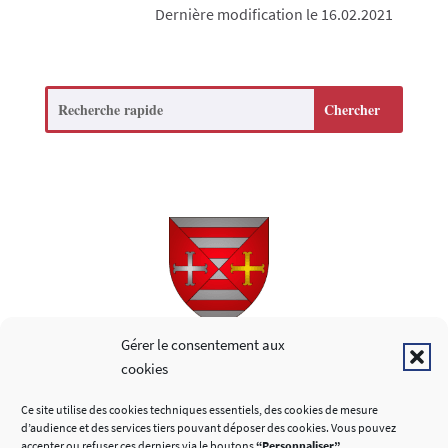
Dernière modification le 16.02.2021
Search
Copyright © 2026
Gérer le consentement aux
cookies
LIENS UTILES
Ce site utilise des cookies techniques essentiels, des cookies de mesure
d’audience et des services tiers pouvant déposer des cookies. Vous pouvez
accepter ou refuser ces derniers via le boutons
“Personnaliser”
.