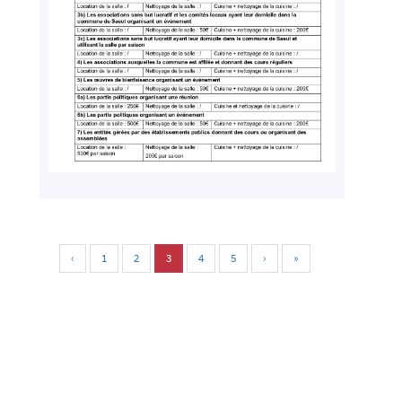
‹
1
2
3
4
5
›
»