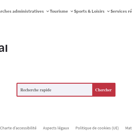
rches administratives
Tourisme
Sports & Loisirs
Services r
al
Search
Charte d’accessibilité
Aspects légaux
Politique de cookies (UE)
Mat